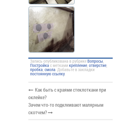
Запись опубликована в рубрике
Вопросы
,
Постройка
с метками
крепление
,
отверстие
,
пробка
,
смола
. Добавьте в закладки
постоянную ссылку
.
Как быть с краями стеклоткани при
оклейке?
Зачем что-то подклеивают малярным
скотчем?