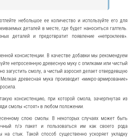
отлейте небольшое ее количество и используйте его для
еиваемых деталей в месте, где будет наноситься галтель.
ных деталей и предотвратит появление «непроклеев».
ленной консистенции. В качестве добавки мы рекомендуем
зуйте непросеянную древесную муку с опилками или
чистый
но загустить смолу, а
чистый
аэросил делает отвердевшую
 Мелкая древесная мука производит «микро-армирование»
росила.
 такую консистенцию, при которой
смола, зачерпнутая из
ряди смолы «стоят» в любом положении.
несенному слою смолы. В некоторых случаях может быть
чный п/э пакет и пользоваться им как своего рода
ы на стык. Такой способ существенно ускоряет укладку