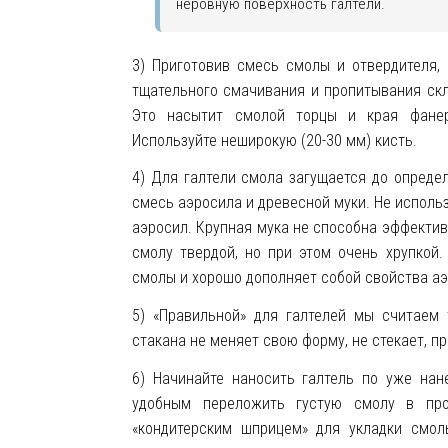
неровную поверхность галтели.
3) Приготовив смесь смолы и отвердителя, 
тщательного смачивания и пропитывания скл
Это насытит смолой торцы и края фанер
Используйте неширокую (20-30 мм) кисть.
4) Для галтели смола загущается до опреде
смесь аэросила и древесной муки. Не исполь
аэросил. Крупная мука не способна эффектив
смолу твердой, но при этом очень хрупкой.
смолы и хорошо дополняет собой свойства аэ
5) «Правильной» для галтелей мы считаем
стакана не меняет
свою форму, не стекает, п
6) Начинайте наносить галтель по уже на
удобным переложить густую смолу в про
«кондитерским шприцем» для укладки смол