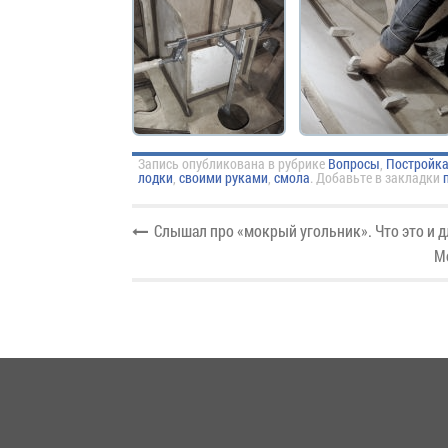
Запись опубликована в рубрике
Вопросы
,
Постройк
лодки
,
своими руками
,
смола
. Добавьте в закладки
Слышал про «мокрый угольник». Что это и д
М