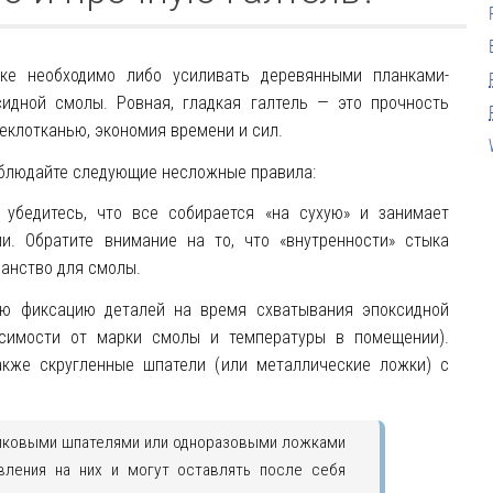
ке необходимо либо усиливать деревянными планками-
сидной смолы. Ровная, гладкая галтель — это прочность
еклотканью, экономия времени и сил.
облюдайте следующие несложные правила:
, убедитесь, что все собирается «на сухую» и занимает
и. Обратите внимание на то, что «внутренности» стыка
ранство для смолы.
ю фиксацию деталей на время схватывания эпоксидной
исимости от марки смолы и температуры в помещении).
также скругленные шпатели (или металлические ложки) с
иковыми шпателями или одноразовыми ложками
вления на них и могут оставлять после себя