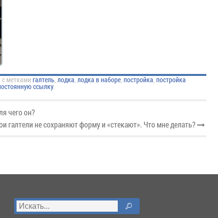
а
с метками
галтель
,
лодка
,
лодка в наборе
,
постройка
,
постройка
постоянную ссылку
.
ля чего он?
ои галтели не сохраняют форму и «стекают». Что мне делать?