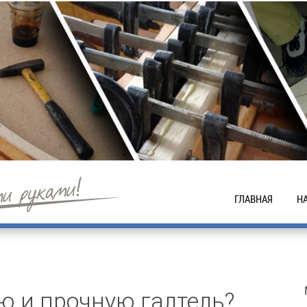
ГЛАВНАЯ
Н
А
Т
Н
ю и прочную галтель?