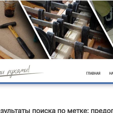
ГЛАВНАЯ
Н
А
Т
Н
зультаты поиска по метке:
предо